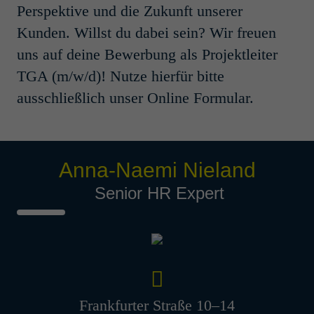
technik (m/w/d)
Perspektive und die Zukunft unserer
Kunden. Willst du dabei sein? Wir freuen
Hamburg, Deutschland
uns auf deine Bewerbung als Projektleiter
Prozess- und Verfahrenstechnik
Students
TGA (m/w/d)! Nutze hierfür bitte
ausschließlich unser Online Formular.
Bauleiter Anla­genbau (m/w/d)
Eschborn, Deutschland
Construction Management
Young Professionals/Professionals
Anna-Naemi Nieland
Senior HR Expert
Inge­nieur / Tech­niker TGA
Anla­genbau (m/w/d)
Eschborn, Deutschland
Technische Gebäudeausrüstung
Young Professionals/Professionals
Frankfurter Straße 10–14