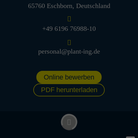
Senior Project Manager Anla­
65760 Eschborn, Deutschland
genbau (m/w/d)
Köln, Deutschland
+49 6196 76988-10
Projektmanagement und -abwicklung
Professionals/Senior Professionals
personal@plant-ing.de
Lead Engi­neer Verfah­rens­
technik (m/w/d)
Online bewerben
Köln, Deutschland
Prozess- und Verfahrenstechnik
PDF herunterladen
Professionals/Senior Professionals
Project Manager Anla­genbau
(m/w/d)
Köln, Deutschland