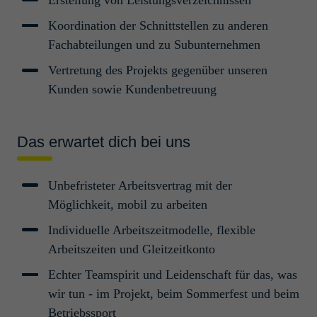
Werk­stu­dent Verfah­rens­
technik (m/w/d)
Koordination der Schnittstellen zu anderen
Fachabteilungen und zu Subunternehmen
Köln, Deutschland
Vertretung des Projekts gegenüber unseren
Prozess- und Verfahrenstechnik
Students
Kunden sowie Kundenbetreuung
Inge­nieur / Tech­niker TGA
(m/w/d)
Das erwartet dich bei uns
Köln, Deutschland
Unbefristeter Arbeitsvertrag mit der
Technische Gebäudeausrüstung
Young Professionals/Professionals
Möglichkeit, mobil zu arbeiten
Individuelle Arbeitszeitmodelle, flexible
Lead Engi­neer Bauin­ge­ni­eu­r­
Arbeitszeiten und Gleitzeitkonto
wesen (m/w/d)
Echter Teamspirit und Leidenschaft für das, was
Köln, Deutschland
wir tun - im Projekt, beim Sommerfest und beim
Bautechnik
Professionals/Senior Professionals
Betriebssport