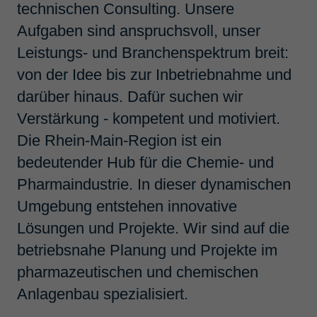
technischen Consulting. Unsere
Aufgaben sind anspruchsvoll, unser
Suchbegriff
Leistungs- und Branchenspektrum breit:
von der Idee bis zur Inbetriebnahme und
darüber hinaus. Dafür suchen wir
Ort
Verstärkung - kompetent und motiviert.
Die Rhein-Main-Region ist ein
Suchen
bedeutender Hub für die Chemie- und
Pharmaindustrie. In dieser dynamischen
Umgebung entstehen innovative
Angebote 1-20
von 46
Lösungen und Projekte. Wir sind auf die
betriebsnahe Planung und Projekte im
Termin­planer Anla­genbau
pharmazeutischen und chemischen
(m/w/d)
Anlagenbau spezialisiert.
Köln, Deutschland