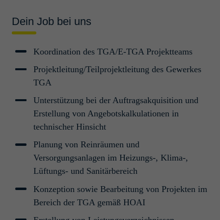
Projektmanagement und -abwicklung
Dein Job bei uns
Professionals/Senior Professionals
Bauleiter / Monta­ge­leiter
Koordination des TGA/E-TGA Projektteams
(m/w/d)
Projektleitung/Teilprojektleitung des Gewerkes
TGA
Köln, Deutschland
Construction Management
Unterstützung bei der Auftragsakquisition und
Young Professionals/Professionals
Erstellung von Angebotskalkulationen in
technischer Hinsicht
Projek­t­in­ge­nieur Anla­genbau
Planung von Reinräumen und
(m/w/d) Wilhelms­haven
Versorgungsanlagen im Heizungs-, Klima-,
Wilhelmshaven, Deutschland
Lüftungs- und Sanitärbereich
Projektmanagement und -abwicklung
Konzeption sowie Bearbeitung von Projekten im
Young Professionals/Professionals
Bereich der TGA gemäß HOAI
Erstellung von Leistungsverzeichnissen