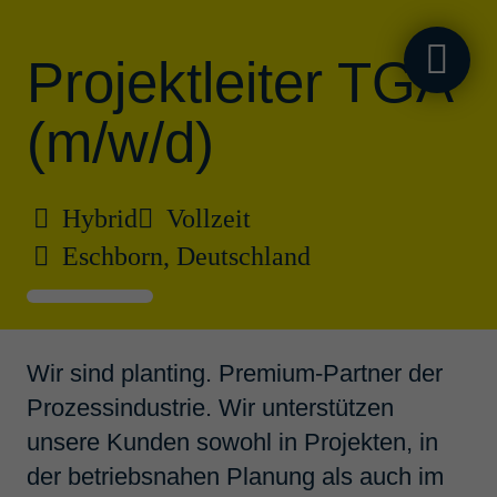
Projekt­leiter TGA
(m/w/d)
Jobs für Profes­
Hybrid
Vollzeit
si­o­nals &
Eschborn, Deutschland
Specia­lists.
Projekte für
Wir sind planting. Premium-Partner der
Prozessindustrie. Wir unterstützen
Free­lancer.
unsere Kunden sowohl in Projekten, in
der betriebsnahen Planung als auch im