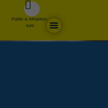
Public & Infra­s­truc­
ture