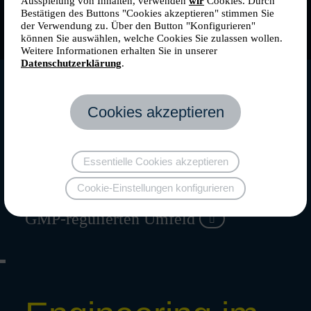
Ausspielung von Inhalten, verwenden
wir
Cookies. Durch
Bestätigen des Buttons "Cookies akzeptieren" stimmen Sie
der Verwendung zu. Über den Button "Konfigurieren"
können Sie auswählen, welche Cookies Sie zulassen wollen.
Weitere Informationen erhalten Sie in unserer
Datenschutzerklärung
.
Pharma & Life
Cookies akzeptieren
Science
Essentielle Cookies akzeptieren
Cookie-Einstellungen konfigurieren
Premium-Engi­nee­ring im
GMP-regu­lierten Umfeld
