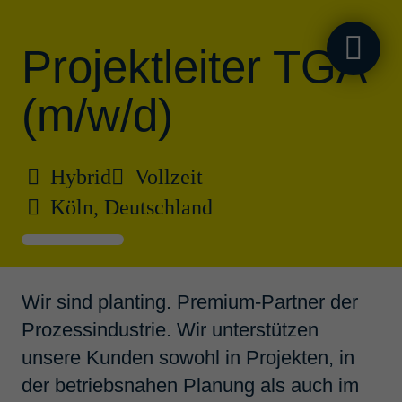
Projekt­leiter TGA
(m/w/d)
Jobs für Profes­
Hybrid
Vollzeit
si­o­nals &
Köln, Deutschland
Specia­lists.
Projekte für
Wir sind planting. Premium-Partner der
Prozessindustrie. Wir unterstützen
Free­lancer.
unsere Kunden sowohl in Projekten, in
der betriebsnahen Planung als auch im