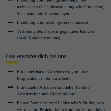
Projek­t­in­ge­nieur Anla­genbau
technischen Gebäudeausrüstung wie Grundrisse,
(m/w/d) Wilhelms­haven
Schemata und Berechnungen
Wilhelmshaven, Deutschland
Erstellung von Leistungsverzeichnissen
Projektmanagement und -abwicklung
Vertretung des Projekts gegenüber Kunden
Young Professionals/Professionals
sowie Kundenbetreuung
Werk­stu­dent Verfah­rens­
technik (m/w/d)
Das erwartet dich bei uns
Köln, Deutschland
Ein unbefristeter Arbeitsvertrag mit der
Prozess- und Verfahrenstechnik
Students
Möglichkeit, mobil zu arbeiten
Individuelle Arbeitszeitmodelle, flexible
Inge­nieur / Tech­niker TGA
Arbeitszeiten und Gleitzeitkonto
(m/w/d)
Echter Teamspirit und Leidenschaft für das, was
Köln, Deutschland
wir tun - im Projekt, beim Sommerfest und beim