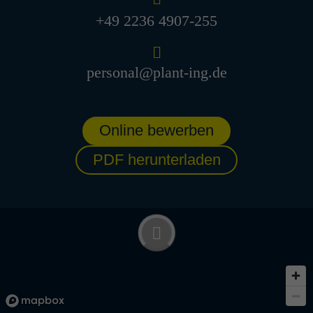
+49 2236 4907-255
Inge­nieur / Tech­niker TGA
Anla­genbau (m/w/d)
Eschborn, Deutschland
personal@plant-ing.de
Technische Gebäudeausrüstung
Young Professionals/Professionals
Online bewerben
Senior Project Manager Anla­
PDF herunterladen
genbau (m/w/d)
Köln, Deutschland
Projektmanagement und -abwicklung
Professionals/Senior Professionals
Lead Engi­neer Verfah­rens­
technik (m/w/d)
Köln, Deutschland