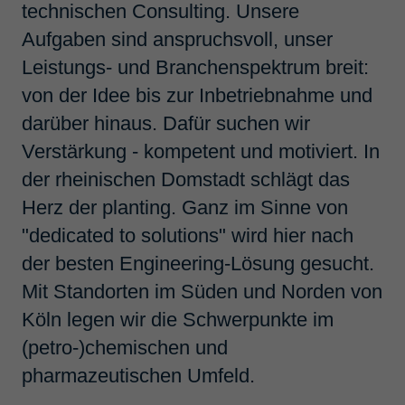
technischen Consulting. Unsere
Aufgaben sind anspruchsvoll, unser
Suchbegriff
Leistungs- und Branchenspektrum breit:
von der Idee bis zur Inbetriebnahme und
darüber hinaus. Dafür suchen wir
Ort
Verstärkung - kompetent und motiviert. In
der rheinischen Domstadt schlägt das
Suchen
Herz der planting. Ganz im Sinne von
"dedicated to solutions" wird hier nach
der besten Engineering-Lösung gesucht.
Angebote 1-20
von 47
Mit Standorten im Süden und Norden von
Köln legen wir die Schwerpunkte im
Projekt­steu­e­rung und Koor­
(petro-)chemischen und
di­na­tion von Inves­ti­ti­ons­pro­
pharmazeutischen Umfeld.
jekten