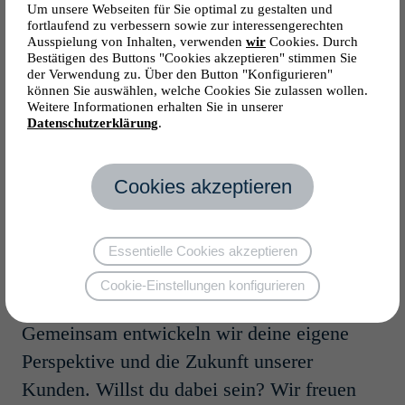
Aufgabenfeldern sammeln konntest
Um unsere Webseiten für Sie optimal zu gestalten und
E-/MSR- und Prozessleittechnik
fortlaufend zu verbessern sowie zur interessengerechten
Professionals/Senior Professionals
... du Kenntnisse in fachbezogenen Regelwerken
Ausspielung von Inhalten, verwenden
wir
Cookies. Durch
Bestätigen des Buttons "Cookies akzeptieren" stimmen Sie
(HOAI, VOB, DIN-Normen) und in deren
der Verwendung zu. Über den Button "Konfigurieren"
Anwendung besitzt
können Sie auswählen, welche Cookies Sie zulassen wollen.
Projekt­con­troller Anla­genbau
Weitere Informationen erhalten Sie in unserer
(m/w/d)
... du sicher im Umgang mit den TGA-
Datenschutzerklärung
.
Planungs-Tools Revit, liNear und AutoCAD bist
Köln, Deutschland
... dir Qualität wichtiger ist als Quantität
Projektmanagement und -abwicklung
Cookies akzeptieren
Young Professionals/Professionals
... du Probleme lieber löst als findest
... du gerne Verantwortung übernimmst und
Account Manager (m/w/d)
Essentielle Cookies akzeptieren
zuverlässig bist
Cookie-Einstellungen konfigurieren
Hamburg, Deutschland
Sales, HR & Backoffice
Young Professionals/Professionals
Gemeinsam entwickeln wir deine eigene
Perspektive und die Zukunft unserer
Werk­stu­dent Office Manage­
Kunden. Willst du dabei sein? Wir freuen