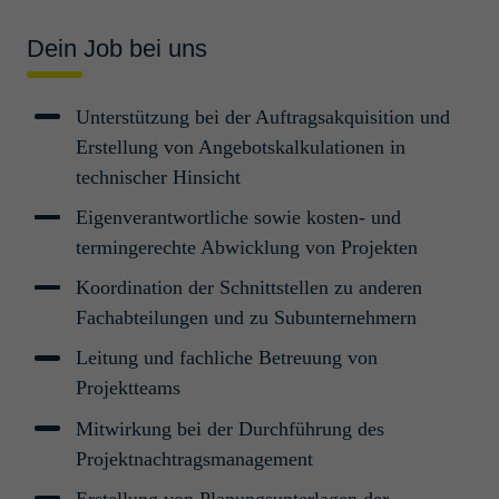
Duisburg, Deutschland
Dein Job bei uns
Projektmanagement und -abwicklung
Unterstützung bei der Auftragsakquisition und
Termin­planer Anla­genbau
Erstellung von Angebotskalkulationen in
(m/w/d)
technischer Hinsicht
Köln, Deutschland
Eigenverantwortliche sowie kosten- und
Projektmanagement und -abwicklung
termingerechte Abwicklung von Projekten
Professionals/Senior Professionals
Koordination der Schnittstellen zu anderen
Fachabteilungen und zu Subunternehmern
Bauleiter / Monta­ge­leiter
(m/w/d)
Leitung und fachliche Betreuung von
Projektteams
Köln, Deutschland
Mitwirkung bei der Durchführung des
Construction Management
Young Professionals/Professionals
Projektnachtragsmanagement
Erstellung von Planungsunterlagen der