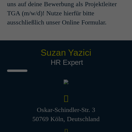
ment & Admi­nis­tra­tion
uns auf deine Bewerbung als Projektleiter
(m/w/d)
TGA (m/w/d)! Nutze hierfür bitte
ausschließlich unser Online Formular.
Köln, Deutschland
Sales, HR & Backoffice
Students
Werk­stu­dent Verfah­rens­
Suzan Yazici
technik (m/w/d)
HR Expert
Hamburg, Deutschland
Prozess- und Verfahrenstechnik
Students
Bauleiter Anla­genbau (m/w/d)
Eschborn, Deutschland
Oskar-Schindler-Str. 3
Construction Management
50769 Köln, Deutschland
Young Professionals/Professionals