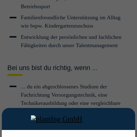
Technische Gebäudeausrüstung
Young Professionals/Professionals
Betriebssport
Familienfreundliche Unterstützung im Alltag
Lead Engi­neer Bauin­ge­ni­eu­r­
wie bspw. Kindergartenzuschuss
wesen (m/w/d)
Entwicklung der persönlichen und fachlichen
Fähigkeiten durch unser Talentmanagement
Köln, Deutschland
Bautechnik
Professionals/Senior Professionals
Bei uns bist du richtig, wenn ...
Lead Archi­tekt (m/w/d)
... du ein abgeschlossenes Studium der
Köln, Deutschland
Fachrichtung Versorgungstechnik, eine
Bautechnik
Professionals/Senior Professionals
Technikerausbildung oder eine vergleichbare
Qualifikation mitbringst
Lead Engi­neer Elek­tro­technik
... du mindestens fünf Jahre Berufserfahrung
(m/w/d)
sowie fundierte Kenntnisse in den beschriebenen
Köln, Deutschland