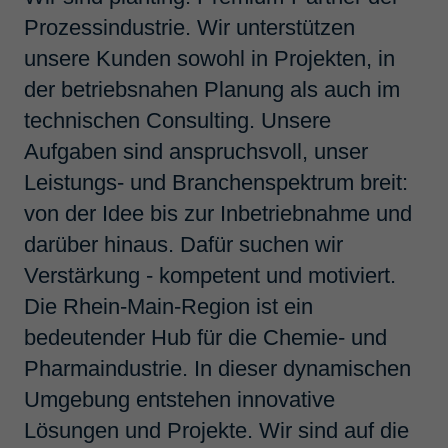
Prozessindustrie. Wir unterstützen
unsere Kunden sowohl in Projekten, in
Suchbegriff
der betriebsnahen Planung als auch im
technischen Consulting. Unsere
Aufgaben sind anspruchsvoll, unser
Ort
Leistungs- und Branchenspektrum breit:
von der Idee bis zur Inbetriebnahme und
Suchen
darüber hinaus. Dafür suchen wir
Verstärkung - kompetent und motiviert.
Die Rhein-Main-Region ist ein
Angebote 1-20
von 46
bedeutender Hub für die Chemie- und
Pharmaindustrie. In dieser dynamischen
Termin­planer Anla­genbau
Umgebung entstehen innovative
(m/w/d)
Lösungen und Projekte. Wir sind auf die
Köln, Deutschland