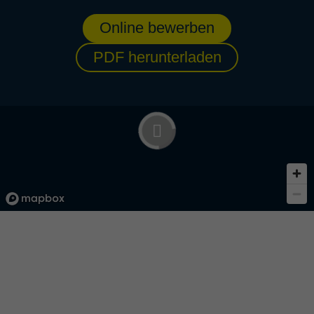
Projektmanagement und -abwicklung
Young Professionals/Professionals
Online bewerben
PDF herunterladen
On-Site Repre­sen­ta­tive
(m/w/d)
Wilhelmshaven, Deutschland
Projektmanagement und -abwicklung
Professionals/Senior Professionals
On-Site Repre­sen­ta­tive
(m/w/d)
Brunsbüttel, Deutschland
Projektmanagement und -abwicklung
Professionals/Senior Professionals
Senior Inge­nieur Verfah­rens­