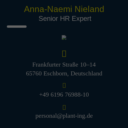
Senior Project Manager Anla­
Anna-Naemi Nieland
genbau (m/w/d)
Senior HR Expert
Köln, Deutschland
Projektmanagement und -abwicklung
Professionals/Senior Professionals
Lead Engi­neer Verfah­rens­
technik (m/w/d)
Frankfurter Straße 10–14
65760 Eschborn, Deutschland
Köln, Deutschland
Prozess- und Verfahrenstechnik
Professionals/Senior Professionals
+49 6196 76988-10
Project Manager Anla­genbau
(m/w/d)
personal@plant-ing.de
Köln, Deutschland