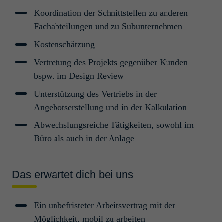
Werk­stu­dent Verfah­rens­
Koordination der Schnittstellen zu anderen
technik (m/w/d)
Fachabteilungen und zu Subunternehmen
Köln, Deutschland
Kostenschätzung
Prozess- und Verfahrenstechnik
Students
Vertretung des Projekts gegenüber Kunden
bspw. im Design Review
Inge­nieur / Tech­niker TGA
Unterstützung des Vertriebs in der
(m/w/d)
Angebotserstellung und in der Kalkulation
Köln, Deutschland
Abwechslungsreiche Tätigkeiten, sowohl im
Technische Gebäudeausrüstung
Young Professionals/Professionals
Büro als auch in der Anlage
Lead Engi­neer Bauin­ge­ni­eu­r­
Das erwartet dich bei uns
wesen (m/w/d)
Köln, Deutschland
Ein unbefristeter Arbeitsvertrag mit der
Bautechnik
Professionals/Senior Professionals
Möglichkeit, mobil zu arbeiten