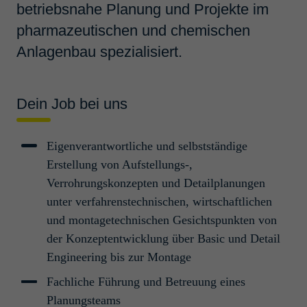
betriebsnahe Planung und Projekte im
Projektmanagement und -abwicklung
Professionals/Senior Professionals
pharmazeutischen und chemischen
Anlagenbau spezialisiert.
Bauleiter / Monta­ge­leiter
(m/w/d)
Dein Job bei uns
Köln, Deutschland
Construction Management
Eigenverantwortliche und selbstständige
Young Professionals/Professionals
Erstellung von Aufstellungs-,
Verrohrungskonzepten und Detailplanungen
Projek­t­in­ge­nieur Anla­genbau
unter verfahrenstechnischen, wirtschaftlichen
(m/w/d) Wilhelms­haven
und montagetechnischen Gesichtspunkten von
Wilhelmshaven, Deutschland
der Konzeptentwicklung über Basic und Detail
Engineering bis zur Montage
Projektmanagement und -abwicklung
Young Professionals/Professionals
Fachliche Führung und Betreuung eines
Planungsteams