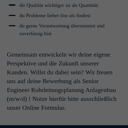
technik (m/w/d)
dir Qualität wichtiger ist als Quantität
Hamburg, Deutschland
du Probleme lieber löst als findest
Prozess- und Verfahrenstechnik
Students
du gerne Verantwortung übernimmst und
zuverlässig bist
Bauleiter Anla­genbau (m/w/d)
Eschborn, Deutschland
Gemeinsam entwickeln wir deine eigene
Construction Management
Perspektive und die Zukunft unserer
Young Professionals/Professionals
Kunden. Willst du dabei sein? Wir freuen
uns auf deine Bewerbung als Senior
Inge­nieur / Tech­niker TGA
Engineer Rohrleitungsplanung Anlagenbau
Anla­genbau (m/w/d)
(m/w/d) ! Nutze hierfür bitte ausschließlich
Eschborn, Deutschland
unser Online Formular.
Technische Gebäudeausrüstung
Young Professionals/Professionals